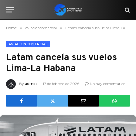
Home
»
aviacioncomercial
»
Latam cancela sus vuelos Lima-La Habana
AVIACIONCOMERCIAL
Latam cancela sus vuelos
Lima-La Habana
By
admin
17 de febrero de 2026
No hay comentarios