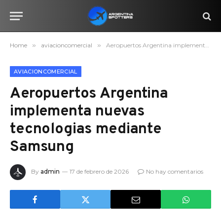
Home
»
aviacioncomercial
»
Aeropuertos Argentina implementa nuevas tecnologias mediante Samsung
AVIACIONCOMERCIAL
Aeropuertos Argentina
implementa nuevas
tecnologias mediante
Samsung
By
admin
17 de febrero de 2026
No hay comentarios