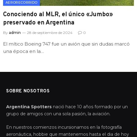
AERORECORRIDO
Conociendo al MLR, el único «Jumbo»
preservado en Argentina
By
admin
28 de septiembre de 2024
0
El mítico Boeing 747 fue un avión que sin dudas marcó
una época en la…
SOBRE NOSOTROS
Argentina Spotters
nació hace 10 años formado por un
grupo de amigos con una sola pasión, la aviación.
En nuestros comienzos incursionamos en la fotografía
aeronáutica, hobbie que mantenemos hasta el dia de hoy