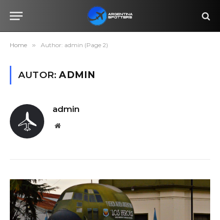
Home
»
Author: admin (Page 2)
AUTOR:
ADMIN
admin
Website