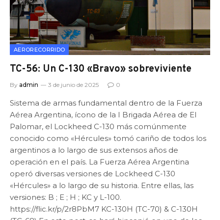
AERORECORRIDO
TC-56: Un C-130 «Bravo» sobreviviente
By
admin
3 de junio de 2025
0
Sistema de armas fundamental dentro de la Fuerza
Aérea Argentina, ícono de la I Brigada Aérea de El
Palomar, el Lockheed C-130 más comúnmente
conocido como «Hércules» tomó cariño de todos los
argentinos a lo largo de sus extensos años de
operación en el país. La Fuerza Aérea Argentina
operó diversas versiones de Lockheed C-130
«Hércules» a lo largo de su historia. Entre ellas, las
versiones: B ; E ; H ; KC y L-100.
https://flic.kr/p/2r8PbM7 KC-130H (TC-70) & C-130H