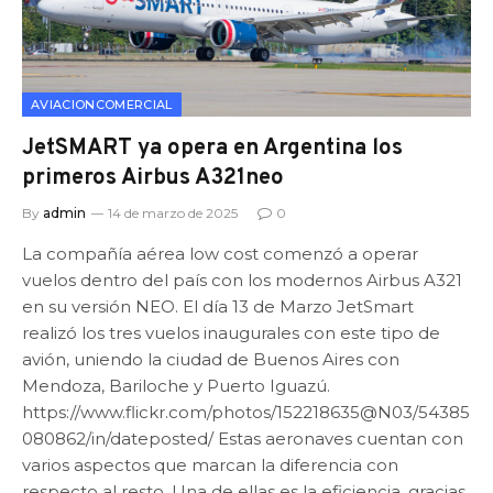
AVIACIONCOMERCIAL
JetSMART ya opera en Argentina los
primeros Airbus A321neo
By
admin
14 de marzo de 2025
0
La compañía aérea low cost comenzó a operar
vuelos dentro del país con los modernos Airbus A321
en su versión NEO. El día 13 de Marzo JetSmart
realizó los tres vuelos inaugurales con este tipo de
avión, uniendo la ciudad de Buenos Aires con
Mendoza, Bariloche y Puerto Iguazú.
https://www.flickr.com/photos/152218635@N03/54385
080862/in/dateposted/ Estas aeronaves cuentan con
varios aspectos que marcan la diferencia con
respecto al resto. Una de ellas es la eficiencia, gracias