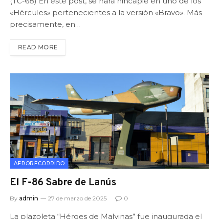
(TC-68) En este post, se hará hincapié en uno de los
«Hércules» pertenecientes a la versión «Bravo». Más
precisamente, en…
READ MORE
AERORECORRIDO
El F-86 Sabre de Lanús
By
admin
27 de marzo de 2025
0
La plazoleta “Héroes de Malvinas” fue inaugurada el